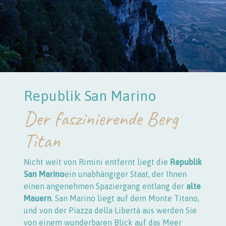
Republik San Marino
Der faszinierende Berg
Titan
Nicht weit von Rimini entfernt liegt die
Republik
San Marino
ein unabhängiger Staat, der Ihnen
einen angenehmen Spaziergang entlang der
alte
Mauern
. San Marino liegt auf dem Monte Titano,
und von der Piazza della Libertà aus werden Sie
von einem wunderbaren Blick auf das Meer