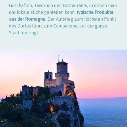
Geschäften, Tavernen und Restaurants, in denen man
die lokale Küche genießen kann.
typische Produkte
aus der Romagna
. Der Aufstieg zum höchsten Punkt
des Dorfes führt zum Campanone, der die ganze
Stadt überragt.