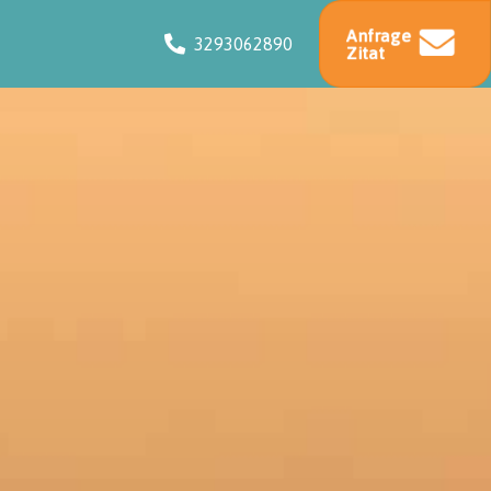
Anfrage
3293062890
Zitat