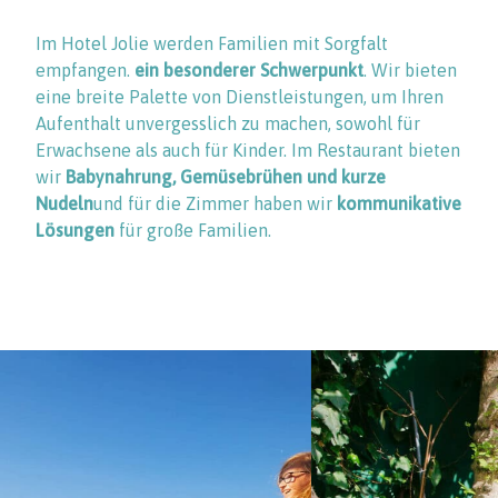
Im Hotel Jolie werden Familien mit Sorgfalt
empfangen.
ein besonderer Schwerpunkt
. Wir bieten
eine breite Palette von Dienstleistungen, um Ihren
Aufenthalt unvergesslich zu machen, sowohl für
Erwachsene als auch für Kinder. Im Restaurant bieten
wir
Babynahrung, Gemüsebrühen und kurze
Nudeln
und für die Zimmer haben wir
kommunikative
Lösungen
für große Familien.