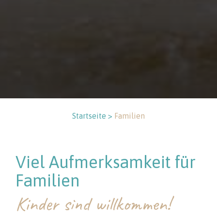
Startseite >
Familien
Viel Aufmerksamkeit für
Familien
Kinder sind willkommen!